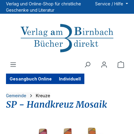
Verlag und Online-Shop für christliche
Service / Hilfe
Zum Hauptinhalt springen
Geschenke und Literatur
Ware
Gesangbuch Online
Individuell
Gemeinde
Kreuze
SP - Handkreuz Mosaik
Bildergalerie überspringen