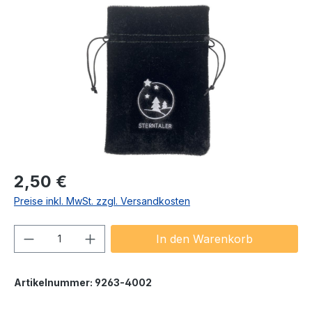
Bildergalerie überspringen
Regulärer Preis:
2,50 €
Preise inkl. MwSt. zzgl. Versandkosten
Produkt Anzahl: Gib den gewünschten We
In den Warenkorb
Artikelnummer:
9263-4002