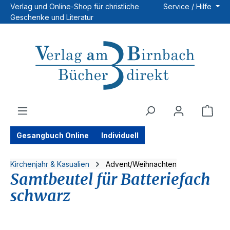
Verlag und Online-Shop für christliche
Service / Hilfe
Zum Hauptinhalt springen
Geschenke und Literatur
Ware
Gesangbuch Online
Individuell
Kirchenjahr & Kasualien
Advent/Weihnachten
Samtbeutel für Batteriefach
schwarz