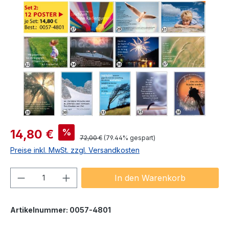
Bildergalerie überspringen
Verkaufspreis:
%
14,80 €
Regulärer Preis:
72,00 €
(79.44% gespart)
Preise inkl. MwSt. zzgl. Versandkosten
Produkt Anzahl: Gib den gewünschten We
In den Warenkorb
Artikelnummer:
0057-4801