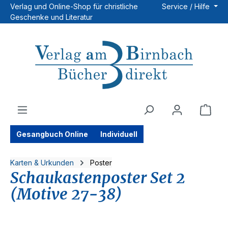
Verlag und Online-Shop für christliche
Service / Hilfe
Zum Hauptinhalt springen
Geschenke und Literatur
Ware
Gesangbuch Online
Individuell
Karten & Urkunden
Poster
Schaukastenposter Set 2
(Motive 27-38)