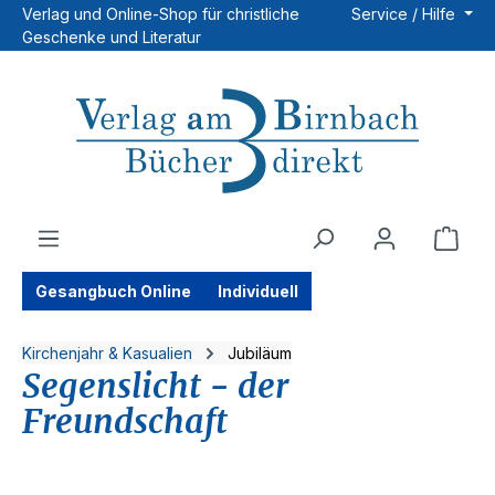
Verlag und Online-Shop für christliche
Service / Hilfe
Zum Hauptinhalt springen
Geschenke und Literatur
Ware
Gesangbuch Online
Individuell
Kirchenjahr & Kasualien
Jubiläum
Segenslicht - der
Freundschaft