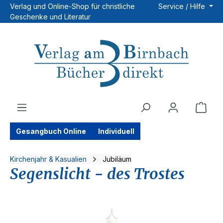
Verlag und Online-Shop für christliche
Service / Hilfe
Zum Hauptinhalt springen
Geschenke und Literatur
Ware
Gesangbuch Online
Individuell
Kirchenjahr & Kasualien
Jubiläum
Segenslicht - des Trostes
Bildergalerie überspringen