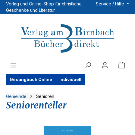
Verlag und Online-Shop für christliche
Service / Hilfe
Zum Hauptinhalt springen
Geschenke und Literatur
Ware
Gesangbuch Online
Individuell
Gemeinde
Senioren
Seniorenteller
Bildergalerie überspringen