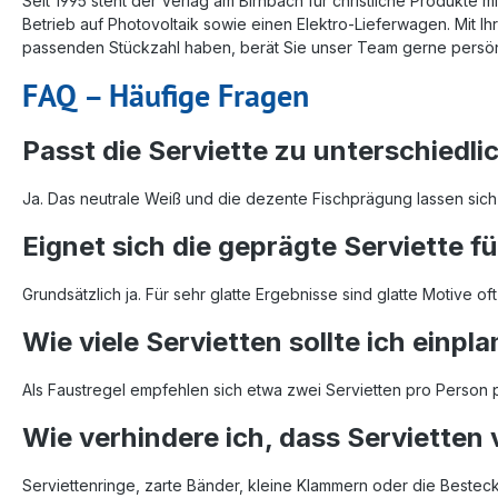
Seit 1995 steht der Verlag am Birnbach für christliche Produkt
Betrieb auf Photovoltaik sowie einen Elektro-Lieferwagen. Mit Ih
passenden Stückzahl haben, berät Sie unser Team gerne persön
FAQ – Häufige Fragen
Passt die Serviette zu unterschiedl
Ja. Das neutrale Weiß und die dezente Fischprägung lassen sich so
Eignet sich die geprägte Serviette f
Grundsätzlich ja. Für sehr glatte Ergebnisse sind glatte Motive 
Wie viele Servietten sollte ich einpl
Als Faustregel empfehlen sich etwa zwei Servietten pro Person 
Wie verhindere ich, dass Servietten
Serviettenringe, zarte Bänder, kleine Klammern oder die Besteck