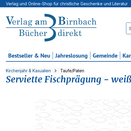
Verlag und Online-Shop für christliche Geschenke und Literatur
 Hauptinhalt springen
Zur Suche springen
Zur Hauptnavigation springen
Bestseller & Neu
Jahreslosung
Gemeinde
Ka
Kirchenjahr & Kasualien
Taufe/Paten
Serviette Fischprägung - wei
Bildergalerie überspringen