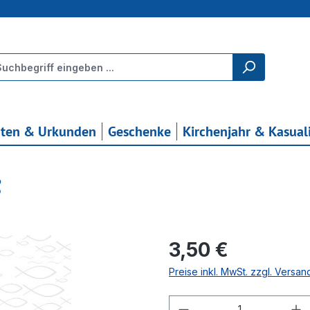
rten & Urkunden
Geschenke
Kirchenjahr & Kasual
ß
Regulärer Preis:
3,50 €
Preise inkl. MwSt. zzgl. Versa
Produkt Anzahl: G