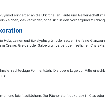
s-Symbol erinnert er an die Urkirche, an Taufe und Gemeinschaft im Gl
ein Zeichen, das verbindet, ohne sich in den Vordergrund zu dräng
koration
ie Holz, Leinen und Eukalyptusgrün oder setzen Sie feine Glanzpunkte
 in Creme, Greige oder Salbeigrün vertieft den festlichen Charakter
schmale, rechteckige Form entsteht. Die obere Lage zur Mitte einsch
nnen.
men und leicht auffächern. Der Fächer steht dekorativ im Glas oder 