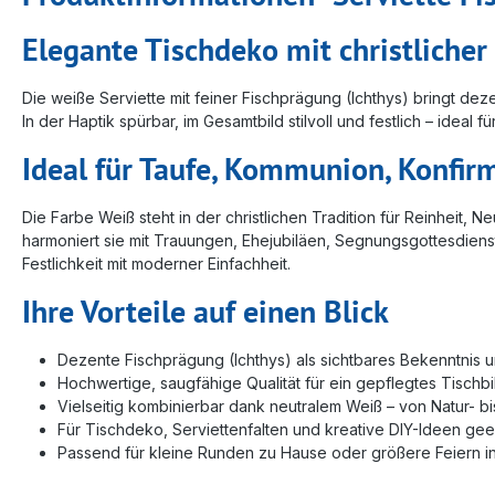
Elegante Tischdeko mit christliche
Die weiße Serviette mit feiner Fischprägung (Ichthys) bringt dez
In der Haptik spürbar, im Gesamtbild stilvoll und festlich – idea
Ideal für Taufe, Kommunion, Konfir
Die Farbe Weiß steht in der christlichen Tradition für Reinhei
harmoniert sie mit Trauungen, Ehejubiläen, Segnungsgottesdienst
Festlichkeit mit moderner Einfachheit.
Ihre Vorteile auf einen Blick
Dezente Fischprägung (Ichthys) als sichtbares Bekenntnis un
Hochwertige, saugfähige Qualität für ein gepflegtes Tischbi
Vielseitig kombinierbar dank neutralem Weiß – von Natur- b
Für Tischdeko, Serviettenfalten und kreative DIY-Ideen gee
Passend für kleine Runden zu Hause oder größere Feiern i