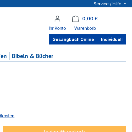
Service / Hilfe
0,00 €
Warenkorb enthä
Ihr Konto
Warenkorb
Gesangbuch Online
Individuell
ien
Bibeln & Bücher
ndkosten
ib den gewünschten Wert ein oder benu
In den Warenkorb