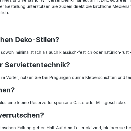
e mit Herz und Verstand. Wir versenden klimaneutral mit DHL GoGre
rer Bestellung unterstützen Sie zudem direkt die kirchliche Mediena
lich.
ichen Deko-Stilen?
wohl minimalistisch als auch klassisch-festlich oder natürlich-rusti
ür Serviettentechnik?
oft im Vorteil; nutzen Sie bei Prägungen dünne Kleberschichten und t
anen?
plus eine kleine Reserve für spontane Gäste oder Missgeschicke.
 verrutschen?
taschen-Faltung geben Halt. Auf dem Teller platziert, bleiben sie b