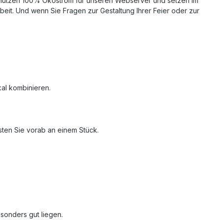
en, nutzen 100% Ökostrom für unseren Webserver und setzen im
rbeit. Und wenn Sie Fragen zur Gestaltung Ihrer Feier oder zur
kal kombinieren.
esten Sie vorab an einem Stück.
esonders gut liegen.