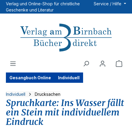
Verlag und Online-Shop für christliche
Service / Hilfe
Zum Hauptinhalt springen
Geschenke und Literatur
Ware
Gesangbuch Online
Individuell
Individuell
Drucksachen
Spruchkarte: Ins Wasser fällt
ein Stein mit individuellem
Eindruck