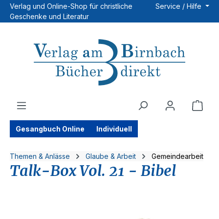
Verlag und Online-Shop für christliche
Service / Hilfe
Zum Hauptinhalt springen
Geschenke und Literatur
Ware
Gesangbuch Online
Individuell
Themen & Anlässe
Glaube & Arbeit
Gemeindearbeit
Talk-Box Vol. 21 - Bibel
Bildergalerie überspringen