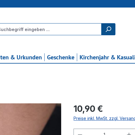
rten & Urkunden
Geschenke
Kirchenjahr & Kasual
Regulärer Preis:
10,90 €
Preise inkl. MwSt. zzgl. Versa
Produkt Anzahl: G