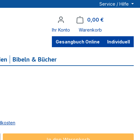
Service / Hilfe
0,00 €
Warenkorb enthä
Ihr Konto
Warenkorb
Gesangbuch Online
Individuell
ien
Bibeln & Bücher
ndkosten
ib den gewünschten Wert ein oder benu
In den Warenkorb