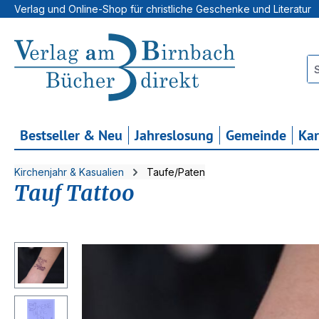
Verlag und Online-Shop für christliche Geschenke und Literatur
 Hauptinhalt springen
Zur Suche springen
Zur Hauptnavigation springen
Bestseller & Neu
Jahreslosung
Gemeinde
Ka
Kirchenjahr & Kasualien
Taufe/Paten
Tauf Tattoo
Bildergalerie überspringen