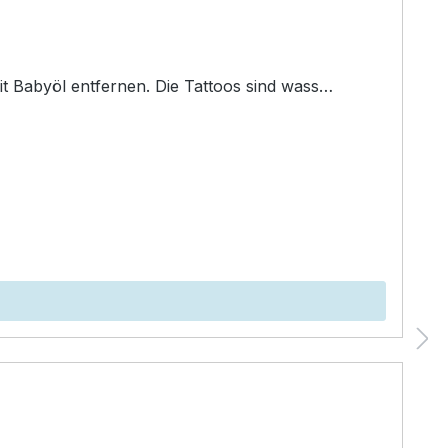
Temporäres Tattoo mit hautverträglichen Tinten.&nbsp;Mit&nbsp;einem feuchten Papiertuch auftragen und mit Babyöl entfernen. Die Tattoos sind wass…