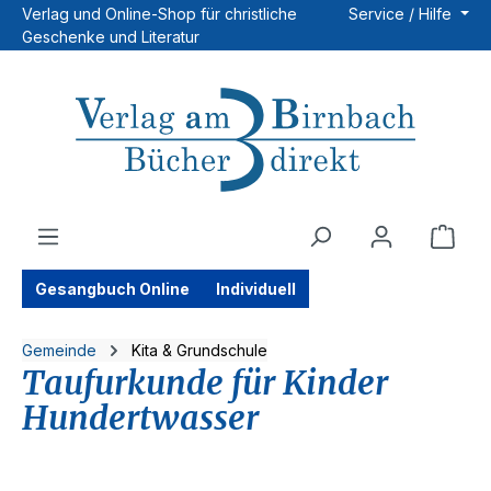
Verlag und Online-Shop für christliche
Service / Hilfe
Zum Hauptinhalt springen
Geschenke und Literatur
Ware
Gesangbuch Online
Individuell
Gemeinde
Kita & Grundschule
Taufurkunde für Kinder
Hundertwasser