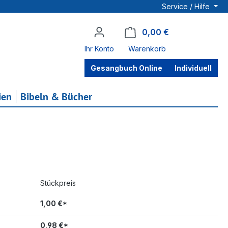
Service / Hilfe
0,00 €
Warenkorb enthä
Ihr Konto
Warenkorb
Gesangbuch Online
Individuell
ien
Bibeln & Bücher
Stückpreis
1,00 €*
0,98 €*