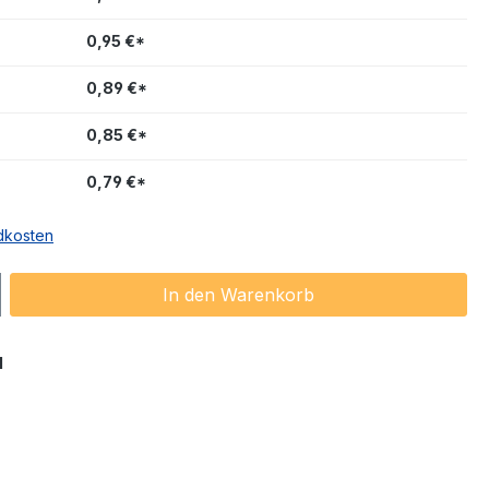
0,95 €*
0,89 €*
0,85 €*
0,79 €*
ndkosten
ib den gewünschten Wert ein oder benu
In den Warenkorb
1