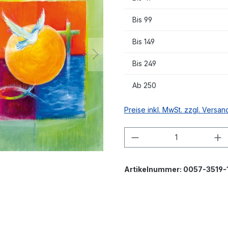
Bis
99
Bis
149
Bis
249
Ab
250
Preise inkl. MwSt. zzgl. Versa
Produkt Anzahl: G
Artikelnummer:
0057-3519-