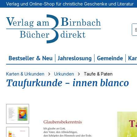
Verlag und Online-Shop für christliche Geschenke und Literatur
 Hauptinhalt springen
Zur Suche springen
Zur Hauptnavigation springen
Bestseller & Neu
Jahreslosung
Gemeinde
Ka
Karten & Urkunden
Urkunden
Taufe & Paten
Taufurkunde - innen blanco
Bildergalerie überspringen