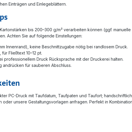
hen Einträgen und Einlegeblättern.
pps
 Kartonstärken bis 200–300 g/m² verarbeiten können (ggf. manuelle
en. Achten Sie auf folgende Einstellungen:
 mm Innenrand), keine Beschnittzugabe nötig bei randlosem Druck.
für Fließtext 10–12 pt.
ei professionellem Druck Rücksprache mit der Druckerei halten.
tig andrücken für sauberen Abschluss.
keiten
direkter PC-Druck mit Taufdatum, Taufpaten und Taufort; handschrif
oder unsere Gestaltungsvorlagen anfragen. Perfekt in Kombinatio