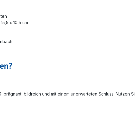
oten
15,5 x 10,5 cm
irnbach
fen?
54: prägnant, bildreich und mit einem unerwarteten Schluss. Nutzen