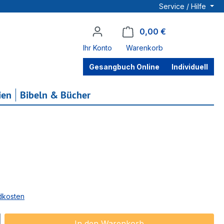
Service / Hilfe
0,00 €
Warenkorb enthä
Ihr Konto
Warenkorb
Gesangbuch Online
Individuell
ien
Bibeln & Bücher
ndkosten
ib den gewünschten Wert ein oder benu
In den Warenkorb