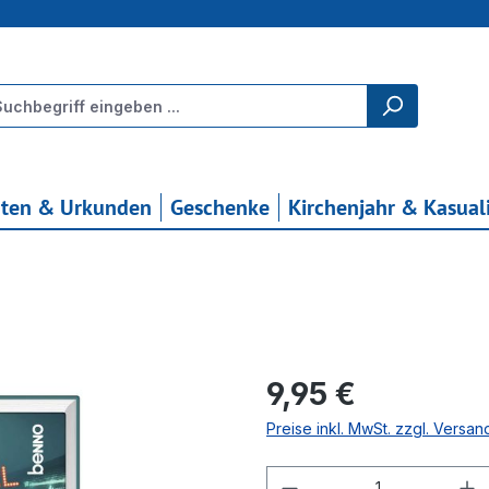
rten & Urkunden
Geschenke
Kirchenjahr & Kasual
Regulärer Preis:
9,95 €
Preise inkl. MwSt. zzgl. Versa
Produkt Anzahl: G