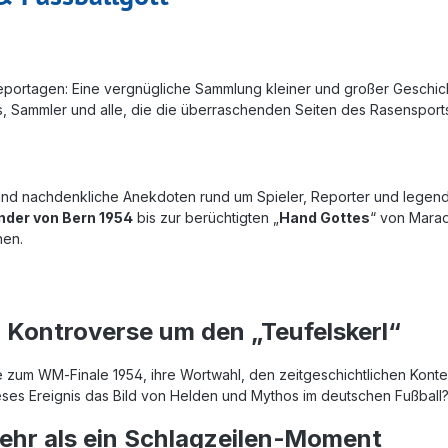
eportagen: Eine vergnügliche Sammlung kleiner und großer Geschich
, Sammler und alle, die die überraschenden Seiten des Rasensports
d nachdenkliche Anekdoten rund um Spieler, Reporter und legendär
der von Bern 1954
bis zur berüchtigten „
Hand Gottes
“ von Marad
hen.
Kontroverse um den „Teufelskerl“
e zum WM‑Finale 1954, ihre Wortwahl, den zeitgeschichtlichen Kont
eses Ereignis das Bild von Helden und Mythos im deutschen Fußball
ehr als ein Schlagzeilen‑Moment