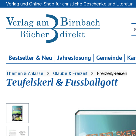
Verlag und Online-Shop für christliche Geschenke und Literatur
 Hauptinhalt springen
Zur Suche springen
Zur Hauptnavigation springen
Bestseller & Neu
Jahreslosung
Gemeinde
Ka
Themen & Anlässe
Glaube & Freizeit
Freizeit/Reisen
Teufelskerl & Fussballgott
Bildergalerie überspringen