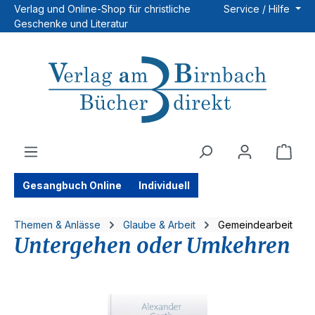
Verlag und Online-Shop für christliche
Service / Hilfe
Zum Hauptinhalt springen
Geschenke und Literatur
Ware
Gesangbuch Online
Individuell
Themen & Anlässe
Glaube & Arbeit
Gemeindearbeit
Untergehen oder Umkehren
Bildergalerie überspringen