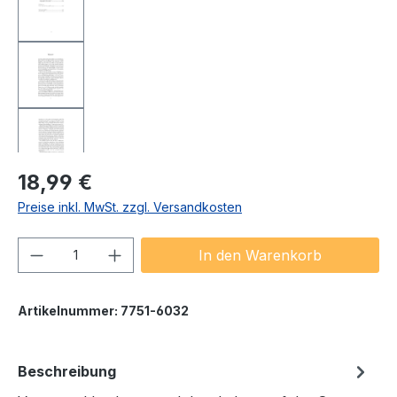
Regulärer Preis:
18,99 €
Preise inkl. MwSt. zzgl. Versandkosten
Produkt Anzahl: Gib den gewünschten We
In den Warenkorb
Artikelnummer:
7751-6032
Beschreibung