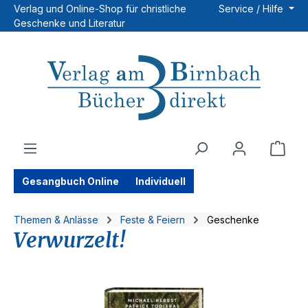
Verlag und Online-Shop für christliche
Service / Hilfe
Zum Hauptinhalt springen
Geschenke und Literatur
Ware
Gesangbuch Online
Individuell
Themen & Anlässe
Feste & Feiern
Geschenke
Verwurzelt!
Bildergalerie überspringen