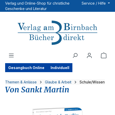
Verlag und Online-Shop für christliche
Service / Hilfe
Zum Hauptinhalt springen
Geschenke und Literatur
Ware
Gesangbuch Online
Individuell
Themen & Anlässe
Glaube & Arbeit
Schule/Wissen
Von Sankt Martin
Bildergalerie überspringen