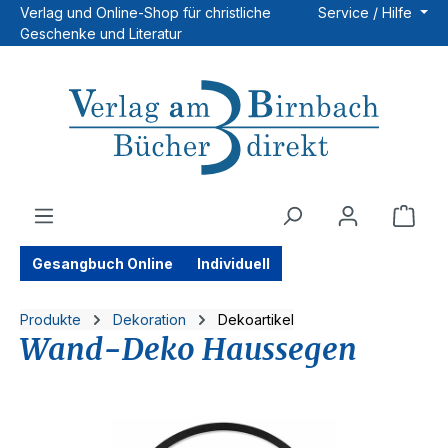
Verlag und Online-Shop für christliche
Service / Hilfe
Zum Hauptinhalt springen
Geschenke und Literatur
Ware
Gesangbuch Online
Individuell
Produkte
Dekoration
Dekoartikel
Wand-Deko Haussegen
Bildergalerie überspringen