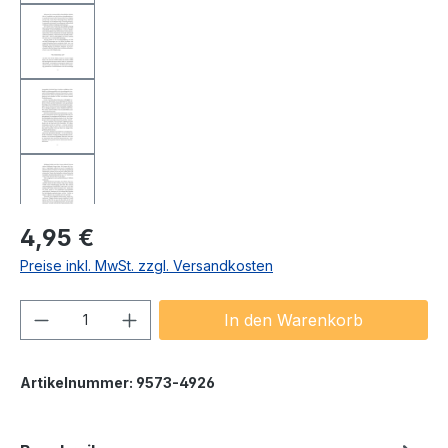
Regulärer Preis:
4,95 €
Preise inkl. MwSt. zzgl. Versandkosten
Produkt Anzahl: Gib den gewünschten We
In den Warenkorb
Artikelnummer:
9573-4926