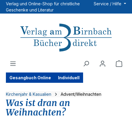
Verlag und Online-Shop für christliche
Service / Hilfe
Zum Hauptinhalt springen
Geschenke und Literatur
Ware
Gesangbuch Online
Individuell
Kirchenjahr & Kasualien
Advent/Weihnachten
Was ist dran an
Weihnachten?