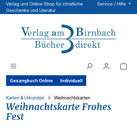
Verlag und Online-Shop für christliche
Service / Hilfe
Zum Hauptinhalt springen
Geschenke und Literatur
Ware
Gesangbuch Online
Individuell
Karten & Urkunden
Weihnachtskarten
Weihnachtskarte Frohes
Fest