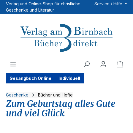
Verlag und Online-Shop für christliche
Service / Hilfe
Zum Hauptinhalt springen
Geschenke und Literatur
Ware
Gesangbuch Online
Individuell
Geschenke
Bücher und Hefte
Zum Geburtstag alles Gute
und viel Glück