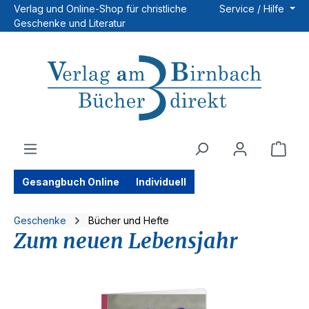
Verlag und Online-Shop für christliche
Service / Hilfe
Zum Hauptinhalt springen
Geschenke und Literatur
Ware
Gesangbuch Online
Individuell
Geschenke
Bücher und Hefte
Zum neuen Lebensjahr
Bildergalerie überspringen