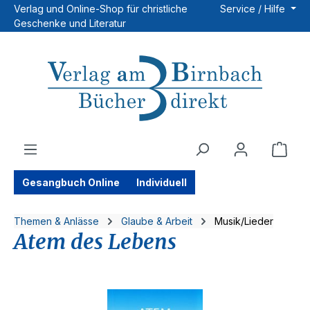
Verlag und Online-Shop für christliche
Service / Hilfe
Zum Hauptinhalt springen
Geschenke und Literatur
Ware
Gesangbuch Online
Individuell
Themen & Anlässe
Glaube & Arbeit
Musik/Lieder
Atem des Lebens
Bildergalerie überspringen