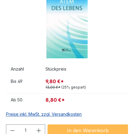
Anzahl
Stückpreis
9,80 €*
Bis
49
13,00 €*
(25% gespart)
8,80 €*
Ab
50
Preise inkl. MwSt. zzgl. Versandkosten
Produkt Anzahl: Gib den gewünschten We
In den Warenkorb