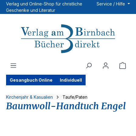
Verlag und Online-Shop für christliche
Service / Hilfe
Zum Hauptinhalt springen
Geschenke und Literatur
Ware
Gesangbuch Online
Individuell
Kirchenjahr & Kasualien
Taufe/Paten
Baumwoll-Handtuch Engel
Bildergalerie überspringen