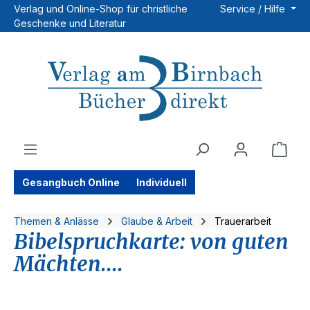
Verlag und Online-Shop für christliche
Service / Hilfe
Zum Hauptinhalt springen
Geschenke und Literatur
Ware
Gesangbuch Online
Individuell
Themen & Anlässe
Glaube & Arbeit
Trauerarbeit
Bibelspruchkarte: von guten
Mächten....