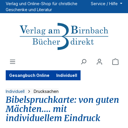
Verlag und Online-Shop für christliche
Service / Hilfe
Zum Hauptinhalt springen
Geschenke und Literatur
Ware
Gesangbuch Online
Individuell
Individuell
Drucksachen
Bibelspruchkarte: von guten
Mächten.... mit
individuellem Eindruck