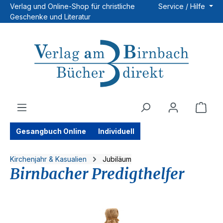
Verlag und Online-Shop für christliche
Service / Hilfe
Zum Hauptinhalt springen
Geschenke und Literatur
Ware
Gesangbuch Online
Individuell
Kirchenjahr & Kasualien
Jubiläum
Birnbacher Predigthelfer
Bildergalerie überspringen