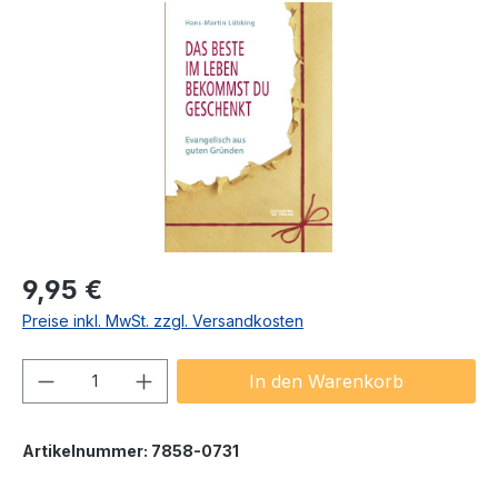
Bildergalerie überspringen
Regulärer Preis:
9,95 €
Preise inkl. MwSt. zzgl. Versandkosten
Produkt Anzahl: Gib den gewünschten We
In den Warenkorb
Artikelnummer:
7858-0731