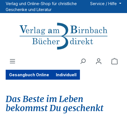
Verlag und Online-Shop für christliche
Service / Hilfe
Zum Hauptinhalt springen
Geschenke und Literatur
Ware
Gesangbuch Online
Individuell
Das Beste im Leben
bekommst Du geschenkt