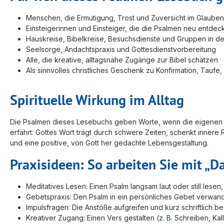
Menschen, die Ermutigung, Trost und Zuversicht im Glaube
Einsteigerinnen und Einsteiger, die die Psalmen neu entde
Hauskreise, Bibelkreise, Besuchsdienste und Gruppen in d
Seelsorge, Andachtspraxis und Gottesdienstvorbereitung
Alle, die kreative, alltagsnahe Zugänge zur Bibel schätzen
Als sinnvolles christliches Geschenk zu Konfirmation, Taufe
Spirituelle Wirkung im Alltag
Die Psalmen dieses Lesebuchs geben Worte, wenn die eigenen feh
erfährt: Gottes Wort trägt durch schwere Zeiten, schenkt innere 
und eine positive, von Gott her gedachte Lebensgestaltung.
Praxisideen: So arbeiten Sie mit „D
Meditatives Lesen: Einen Psalm langsam laut oder still lese
Gebetspraxis: Den Psalm in ein persönliches Gebet verwandel
Impulsfragen: Die Anstöße aufgreifen und kurz schriftlich b
Kreativer Zugang: Einen Vers gestalten (z. B. Schreiben, Ka