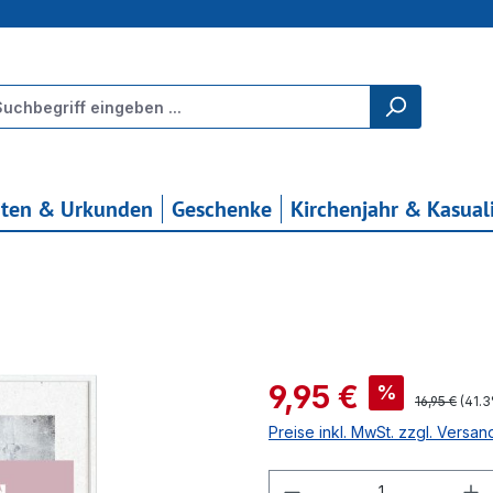
rten & Urkunden
Geschenke
Kirchenjahr & Kasual
Verkaufspreis:
9,95 €
%
Regulärer Pr
16,95 €
(41.
Preise inkl. MwSt. zzgl. Versa
Produkt Anzahl: G