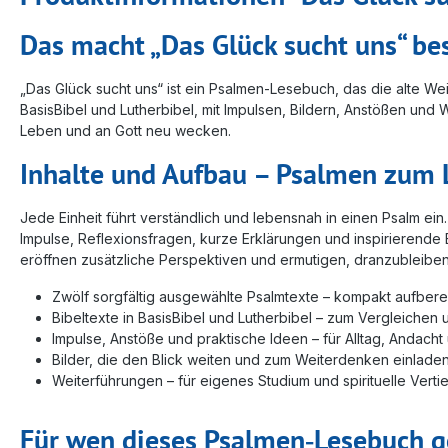
Das macht „Das Glück sucht uns“ be
„Das Glück sucht uns“ ist ein Psalmen‑Lesebuch, das die alte W
BasisBibel und Lutherbibel, mit Impulsen, Bildern, Anstößen u
Leben und an Gott neu wecken.
Inhalte und Aufbau – Psalmen zum 
Jede Einheit führt verständlich und lebensnah in einen Psalm ei
Impulse, Reflexionsfragen, kurze Erklärungen und inspirierende
eröffnen zusätzliche Perspektiven und ermutigen, dranzubleiben
Zwölf sorgfältig ausgewählte Psalmtexte – kompakt aufberei
Bibeltexte in BasisBibel und Lutherbibel – zum Vergleichen 
Impulse, Anstöße und praktische Ideen – für Alltag, Andach
Bilder, die den Blick weiten und zum Weiterdenken einlade
Weiterführungen – für eigenes Studium und spirituelle Verti
Für wen dieses Psalmen‑Lesebuch ge