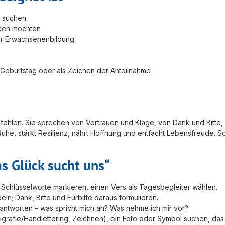
n suchen
cken möchten
er Erwachsenenbildung
, Geburtstag oder als Zeichen der Anteilnahme
len. Sie sprechen von Vertrauen und Klage, von Dank und Bitte, vo
Ruhe, stärkt Resilienz, nährt Hoffnung und entfacht Lebensfreude. S
as Glück sucht uns“
n, Schlüsselworte markieren, einen Vers als Tagesbegleiter wählen.
n; Dank, Bitte und Fürbitte daraus formulieren.
eantworten – was spricht mich an? Was nehme ich mir vor?
lligrafie/Handlettering, Zeichnen), ein Foto oder Symbol suchen, das