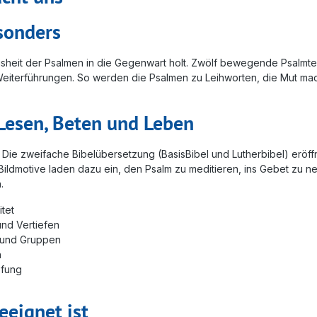
sonders
eisheit der Psalmen in die Gegenwart holt. Zwölf bewegende Psalmt
nd Weiterführungen. So werden die Psalmen zu Leihworten, die Mut 
Lesen, Beten und Leben
n. Die zweifache Bibelübersetzung (BasisBibel und Lutherbibel) erö
 Bildmotive laden dazu ein, den Psalm zu meditieren, ins Gebet zu 
.
tet
und Vertiefen
t und Gruppen
n
efung
eignet ist