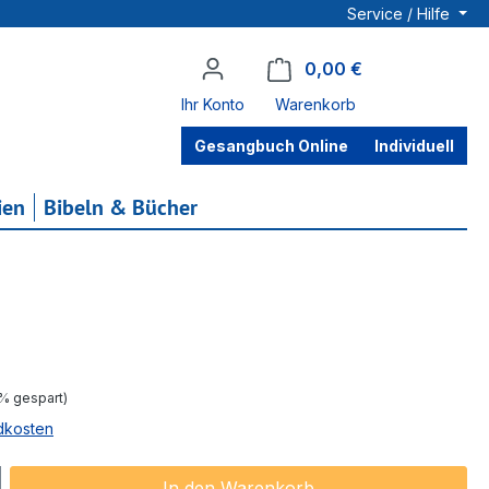
Service / Hilfe
0,00 €
Warenkorb enthä
Ihr Konto
Warenkorb
Gesangbuch Online
Individuell
ien
Bibeln & Bücher
eis:
3% gespart)
ndkosten
ib den gewünschten Wert ein oder benu
In den Warenkorb