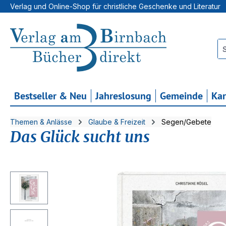
Verlag und Online-Shop für christliche Geschenke und Literatur
 Hauptinhalt springen
Zur Suche springen
Zur Hauptnavigation springen
Bestseller & Neu
Jahreslosung
Gemeinde
Ka
Themen & Anlässe
Glaube & Freizeit
Segen/Gebete
Das Glück sucht uns
Bildergalerie überspringen