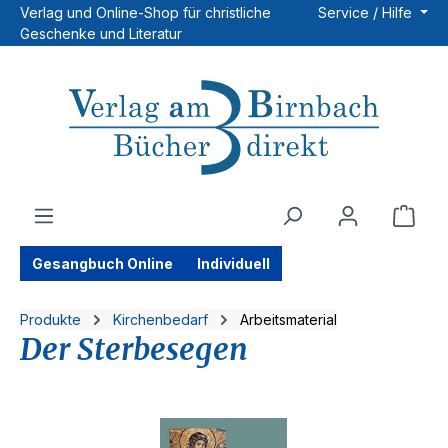
Verlag und Online-Shop für christliche
Service / Hilfe
Zum Hauptinhalt springen
Geschenke und Literatur
Ware
Gesangbuch Online
Individuell
Produkte
Kirchenbedarf
Arbeitsmaterial
Der Sterbesegen
Bildergalerie überspringen