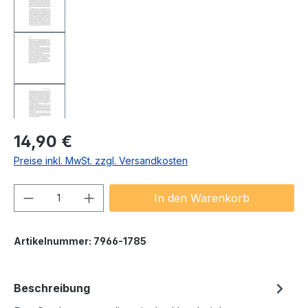
Regulärer Preis:
14,90 €
Preise inkl. MwSt. zzgl. Versandkosten
Produkt Anzahl: Gib den gewünschten We
In den Warenkorb
Artikelnummer:
7966-1785
Beschreibung