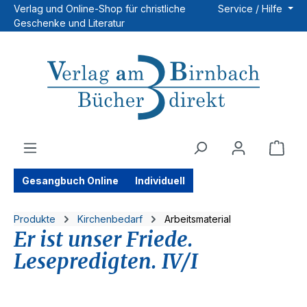
Verlag und Online-Shop für christliche
Service / Hilfe
Zum Hauptinhalt springen
Geschenke und Literatur
Ware
Gesangbuch Online
Individuell
Produkte
Kirchenbedarf
Arbeitsmaterial
Er ist unser Friede.
Lesepredigten. IV/I