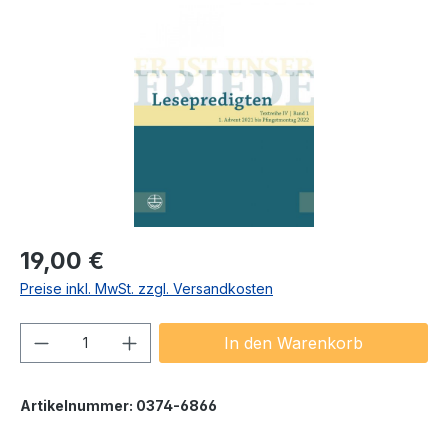
Bildergalerie überspringen
Regulärer Preis:
19,00 €
Preise inkl. MwSt. zzgl. Versandkosten
Produkt Anzahl: Gib den gewünschten We
In den Warenkorb
Artikelnummer:
0374-6866