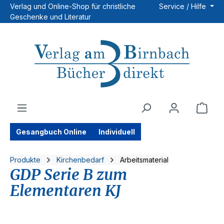
Verlag und Online-Shop für christliche
Service / Hilfe
Zum Hauptinhalt springen
Geschenke und Literatur
Ware
Gesangbuch Online
Individuell
Produkte
Kirchenbedarf
Arbeitsmaterial
GDP Serie B zum
Elementaren KJ