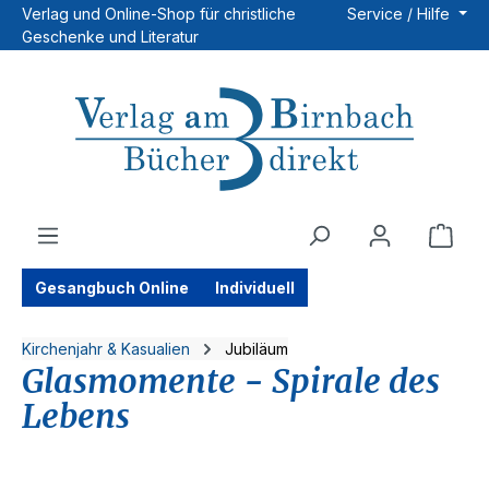
Verlag und Online-Shop für christliche
Service / Hilfe
Zum Hauptinhalt springen
Geschenke und Literatur
Ware
Gesangbuch Online
Individuell
Kirchenjahr & Kasualien
Jubiläum
Glasmomente - Spirale des
Lebens