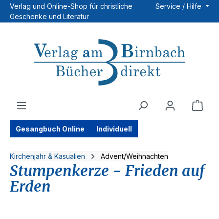
Verlag und Online-Shop für christliche
Service / Hilfe
Zum Hauptinhalt springen
Geschenke und Literatur
Ware
Gesangbuch Online
Individuell
Kirchenjahr & Kasualien
Advent/Weihnachten
Stumpenkerze - Frieden auf
Erden