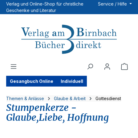
Verlag und Online-Shop für christliche
Service / Hilfe
Zum Hauptinhalt springen
Geschenke und Literatur
Ware
Gesangbuch Online
Individuell
Themen & Anlässe
Glaube & Arbeit
Gottesdienst
Stumpenkerze -
Glaube,Liebe, Hoffnung