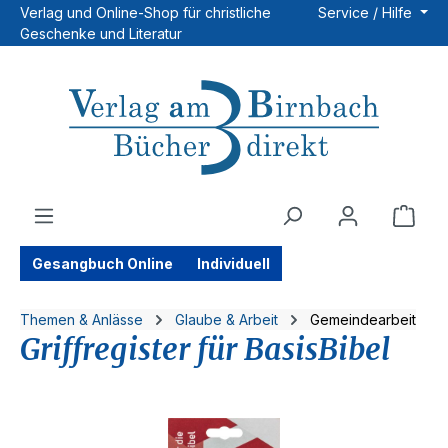
Verlag und Online-Shop für christliche
Service / Hilfe
Zum Hauptinhalt springen
Geschenke und Literatur
Ware
Gesangbuch Online
Individuell
Themen & Anlässe
Glaube & Arbeit
Gemeindearbeit
Griffregister für BasisBibel
Bildergalerie überspringen