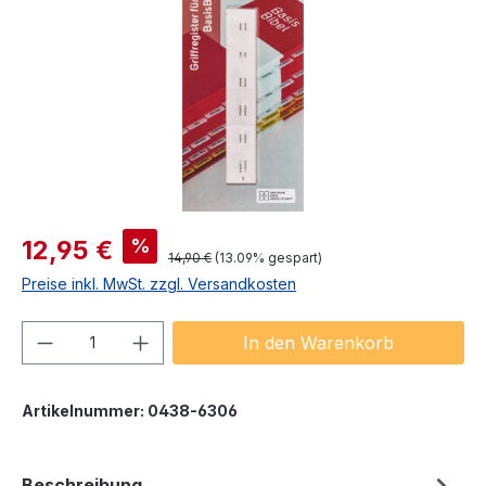
Verkaufspreis:
%
12,95 €
Regulärer Preis:
14,90 €
(13.09% gespart)
Preise inkl. MwSt. zzgl. Versandkosten
Produkt Anzahl: Gib den gewünschten We
In den Warenkorb
Artikelnummer:
0438-6306
Beschreibung