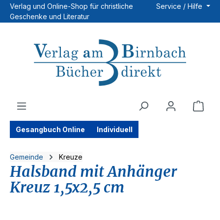
Verlag und Online-Shop für christliche
Service / Hilfe
Zum Hauptinhalt springen
Geschenke und Literatur
Ware
Gesangbuch Online
Individuell
Gemeinde
Kreuze
Halsband mit Anhänger
Kreuz 1,5x2,5 cm