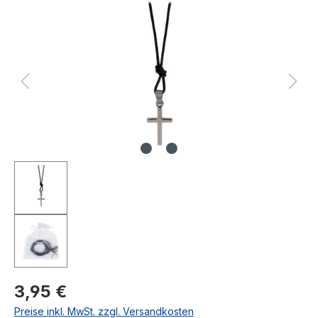
Bildergalerie überspringen
Regulärer Preis:
3,95 €
Preise inkl. MwSt. zzgl. Versandkosten