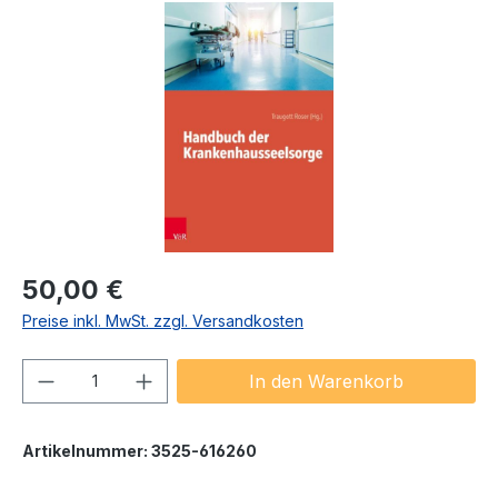
Bildergalerie überspringen
Regulärer Preis:
50,00 €
Preise inkl. MwSt. zzgl. Versandkosten
Produkt Anzahl: Gib den gewünschten We
In den Warenkorb
Artikelnummer:
3525-616260