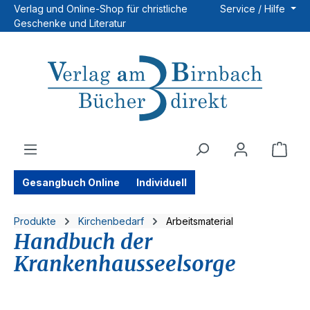
Verlag und Online-Shop für christliche
Service / Hilfe
Zum Hauptinhalt springen
Geschenke und Literatur
Ware
Gesangbuch Online
Individuell
Produkte
Kirchenbedarf
Arbeitsmaterial
Handbuch der
Krankenhausseelsorge