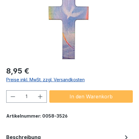
Regulärer Preis:
8,95 €
Preise inkl. MwSt. zzgl. Versandkosten
Produkt Anzahl: Gib den gewünschten We
In den Warenkorb
Artikelnummer:
0058-3526
Beschreibung