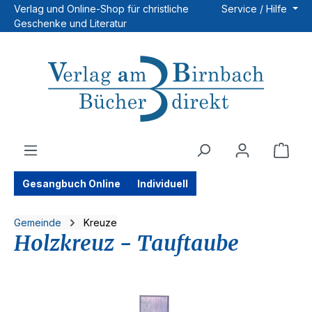
Verlag und Online-Shop für christliche
Service / Hilfe
Zum Hauptinhalt springen
Geschenke und Literatur
Ware
Gesangbuch Online
Individuell
Gemeinde
Kreuze
Holzkreuz - Tauftaube
Bildergalerie überspringen