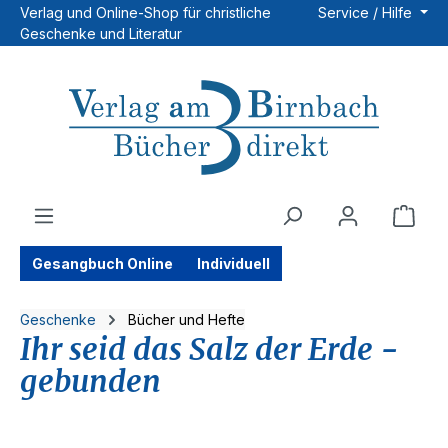
Verlag und Online-Shop für christliche
Service / Hilfe
Zum Hauptinhalt springen
Geschenke und Literatur
Ware
Gesangbuch Online
Individuell
Geschenke
Bücher und Hefte
Ihr seid das Salz der Erde -
gebunden