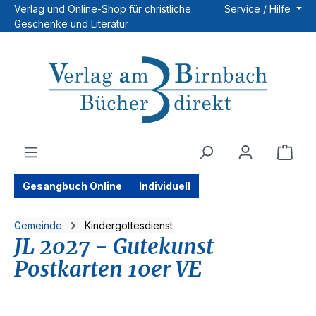
Verlag und Online-Shop für christliche
Service / Hilfe
Zum Hauptinhalt springen
Geschenke und Literatur
Ware
Gesangbuch Online
Individuell
Gemeinde
Kindergottesdienst
JL 2027 - Gutekunst
Postkarten 10er VE