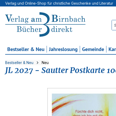
Verlag und Online-Shop für christliche Geschenke und Literatur
 Hauptinhalt springen
Zur Suche springen
Zur Hauptnavigation springen
Bestseller & Neu
Jahreslosung
Gemeinde
Ka
Bestseller & Neu
Neu
JL 2027 - Sautter Postkarte 10
Bildergalerie überspringen