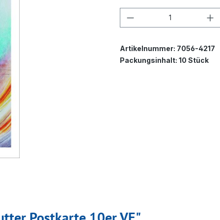
Produkt Anzahl: G
Artikelnummer:
7056-4217
Packungsinhalt:
10 Stück
utter Postkarte 10er VE"