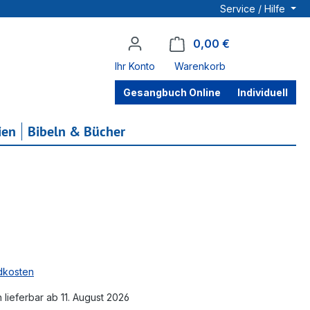
Service / Hilfe
0,00 €
Warenkorb enthä
Ihr Konto
Warenkorb
Gesangbuch Online
Individuell
ien
Bibeln & Bücher
ndkosten
h lieferbar ab 11. August 2026