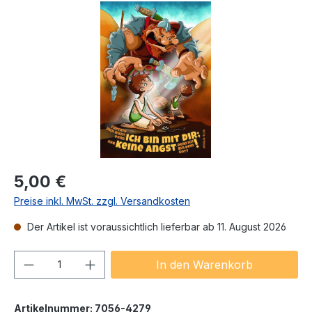
Bildergalerie überspringen
Regulärer Preis:
5,00 €
Preise inkl. MwSt. zzgl. Versandkosten
Der Artikel ist voraussichtlich lieferbar ab 11. August 2026
Produkt Anzahl: Gib den gewünschten We
In den Warenkorb
Artikelnummer:
7056-4279