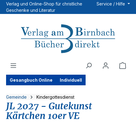
Verlag und Online-Shop für christliche
Service / Hilfe
Zum Hauptinhalt springen
Geschenke und Literatur
Ware
Gesangbuch Online
Individuell
Gemeinde
Kindergottesdienst
JL 2027 - Gutekunst
Kärtchen 10er VE