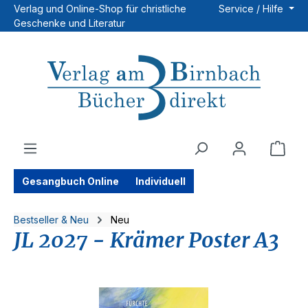
Verlag und Online-Shop für christliche
Service / Hilfe
Zum Hauptinhalt springen
Geschenke und Literatur
Ware
Gesangbuch Online
Individuell
Bestseller & Neu
Neu
JL 2027 - Krämer Poster A3
Bildergalerie überspringen