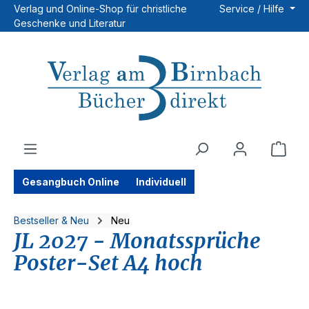
Verlag und Online-Shop für christliche
Service / Hilfe
Zum Hauptinhalt springen
Geschenke und Literatur
Ware
Gesangbuch Online
Individuell
Bestseller & Neu
Neu
JL 2027 - Monatssprüche
Poster-Set A4 hoch