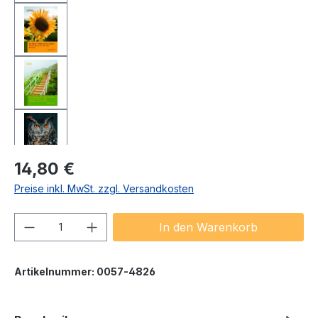
Regulärer Preis:
14,80 €
Preise inkl. MwSt. zzgl. Versandkosten
Produkt Anzahl: Gib den gewünschten We
In den Warenkorb
Artikelnummer:
0057-4826