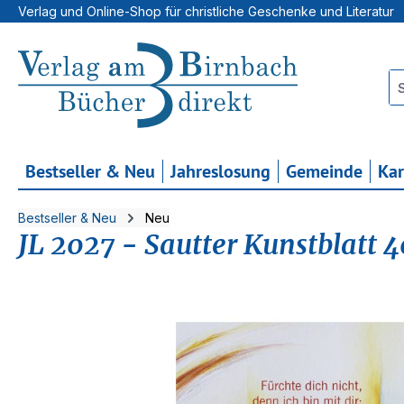
Verlag und Online-Shop für christliche Geschenke und Literatur
 Hauptinhalt springen
Zur Suche springen
Zur Hauptnavigation springen
Bestseller & Neu
Jahreslosung
Gemeinde
Ka
Bestseller & Neu
Neu
JL 2027 - Sautter Kunstblatt 
Bildergalerie überspringen