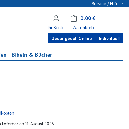
Service / Hilfe
0,00 €
Warenkorb enthä
Ihr Konto
Warenkorb
Gesangbuch Online
Individuell
ien
Bibeln & Bücher
ndkosten
h lieferbar ab 11. August 2026