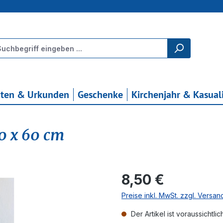
rten & Urkunden
Geschenke
Kirchenjahr & Kasual
40 x 60 cm
Regulärer Preis:
8,50 €
Preise inkl. MwSt. zzgl. Versa
Der Artikel ist voraussichtlic