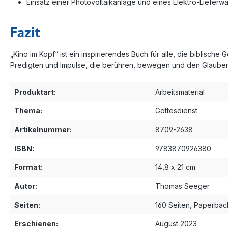
Einsatz einer Photovoltaikanlage und eines Elektro-Lieferw
Fazit
„Kino im Kopf“ ist ein inspirierendes Buch für alle, die biblisc
Predigten und Impulse, die berühren, bewegen und den Glauben
Produktart:
Arbeitsmaterial
Thema:
Gottesdienst
Artikelnummer:
8709-2638
ISBN:
9783870926380
Format:
14,8 x 21 cm
Autor:
Thomas Seeger
Seiten:
160 Seiten, Paperbac
Erschienen:
August 2023