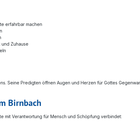
exte erfahrbar machen
en
n
ht und Zuhause
eln
ens. Seine Predigten öffnen Augen und Herzen für Gottes Gegenwart 
am Birnbach
halte mit Verantwortung für Mensch und Schöpfung verbindet: