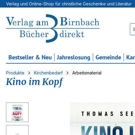
Verlag und Online-Shop für christliche Geschenke und Literatur
 Hauptinhalt springen
Zur Suche springen
Zur Hauptnavigation springen
Bestseller & Neu
Jahreslosung
Gemeinde
Ka
Produkte
Kirchenbedarf
Arbeitsmaterial
Kino im Kopf
Bildergalerie überspringen