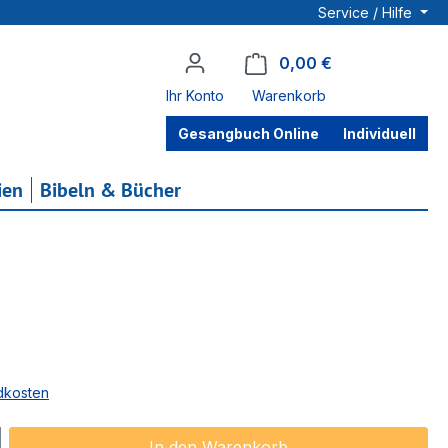
Service / Hilfe
0,00 €
Warenkorb enthä
Ihr Konto
Warenkorb
Gesangbuch Online
Individuell
ien
Bibeln & Bücher
ndkosten
ib den gewünschten Wert ein oder benu
In den Warenkorb