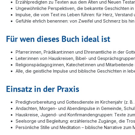
Erzählpredigten zu Texten aus dem Alten und Neuen Testa
Ungewöhnliche Perspektiven, die bekannte Geschichten in
Impulse, die vom Text ins Leben führen: für Herz, Verstand
Gefühle ehrlich benennen: von Zweifel und Schmerz bis hin
Für wen dieses Buch ideal ist
Pfarrer:innen, Prädikant:innen und Ehrenamtliche in der Got
Leiter:innen von Hauskreisen, Bibel- und Gesprächsgruppe
Religionspädagog:innen, Katechet:innen und Mitarbeitende 
Alle, die geistliche Impulse und biblische Geschichten in l
Einsatz in der Praxis
Predigtvorbereitung und Gottesdienste im Kirchenjahr (z. B
Andachten, Morgen- und Abendimpulse in Gemeinde, Schule
Hauskreise, Jugend- und Konfirmandengruppen: Texte zum V
Seelsorge und Begleitung: erzählerische Zugänge, die Tro
Persönliche Stille und Meditation – biblische Narrative zum