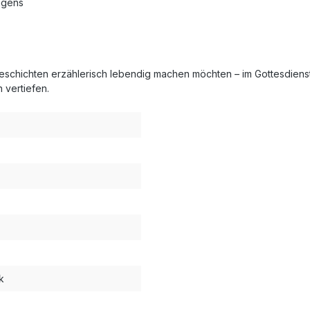
agens
he Geschichten erzählerisch lebendig machen möchten – im Gottesdiens
 vertiefen.
k