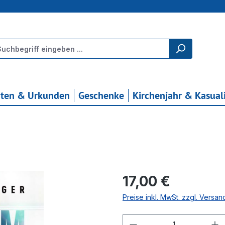
rten & Urkunden
Geschenke
Kirchenjahr & Kasual
Regulärer Preis:
17,00 €
Preise inkl. MwSt. zzgl. Versa
Produkt Anzahl: G