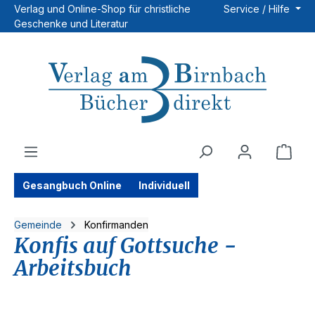
Verlag und Online-Shop für christliche
Service / Hilfe
Zum Hauptinhalt springen
Geschenke und Literatur
Ware
Gesangbuch Online
Individuell
Gemeinde
Konfirmanden
Konfis auf Gottsuche -
Arbeitsbuch