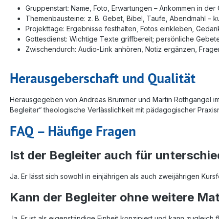
Gruppenstart: Name, Foto, Erwartungen – Ankommen in der
Themenbausteine: z. B. Gebet, Bibel, Taufe, Abendmahl – k
Projekttage: Ergebnisse festhalten, Fotos einkleben, Gedan
Gottesdienst: Wichtige Texte griffbereit; persönliche Gebet
Zwischendurch: Audio-Link anhören, Notiz ergänzen, Frag
Herausgeberschaft und Qualität
Herausgegeben von Andreas Brummer und Martin Rothgangel im Au
Begleiter“ theologische Verlässlichkeit mit pädagogischer Praxis
FAQ – Häufige Fragen
Ist der Begleiter auch für unterschi
Ja. Er lässt sich sowohl in einjährigen als auch zweijährigen Kur
Kann der Begleiter ohne weitere Mat
Ja. Er ist als eigenständige Einheit konzipiert und kann zugleich 