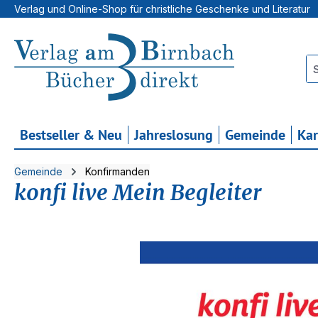
Verlag und Online-Shop für christliche Geschenke und Literatur
 Hauptinhalt springen
Zur Suche springen
Zur Hauptnavigation springen
Bestseller & Neu
Jahreslosung
Gemeinde
Ka
Gemeinde
Konfirmanden
konfi live Mein Begleiter
Bildergalerie überspringen