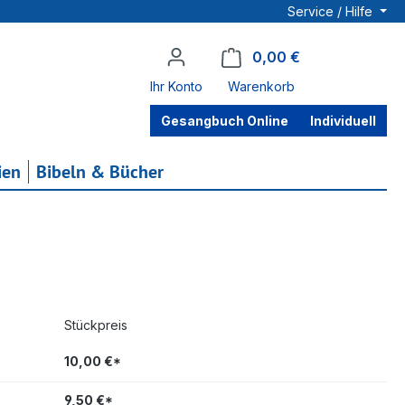
Service / Hilfe
0,00 €
Warenkorb enthä
Ihr Konto
Warenkorb
Gesangbuch Online
Individuell
ien
Bibeln & Bücher
Stückpreis
10,00 €*
9,50 €*