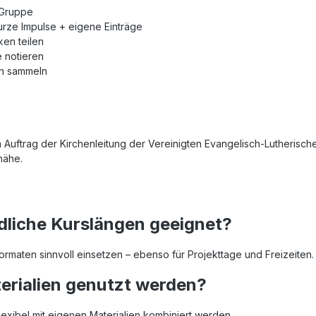
 Gruppe
urze Impulse + eigene Einträge
ken teilen
e notieren
en sammeln
ftrag der Kirchenleitung der Vereinigten Evangelisch-Lutherischen
nähe.
edliche Kurslängen geeignet?
sformaten sinnvoll einsetzen – ebenso für Projekttage und Freizeiten.
erialien genutzt werden?
flexibel mit eigenen Materialien kombiniert werden.