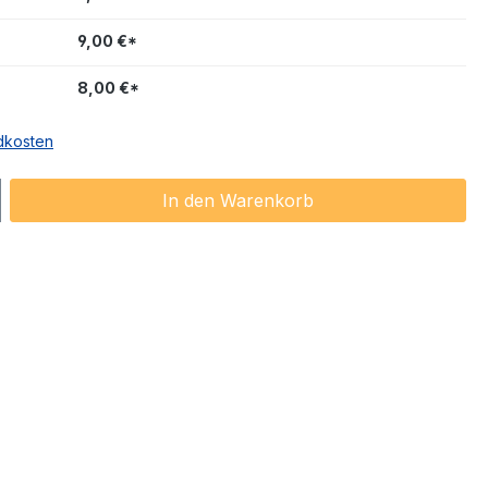
9,00 €*
8,00 €*
ndkosten
ib den gewünschten Wert ein oder benu
In den Warenkorb