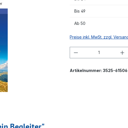
Bis
49
Ab
50
Preise inkl. MwSt. zzgl. Versa
Produkt Anzahl: G
Artikelnummer:
3525-61506
in Begleiter"