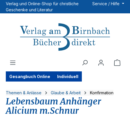
Verlag und Online-Shop für christliche
Service / Hilfe
Zum Hauptinhalt springen
Geschenke und Literatur
Ware
Gesangbuch Online
Individuell
Themen & Anlässe
Glaube & Arbeit
Konfirmation
Lebensbaum Anhänger
Alicium m.Schnur