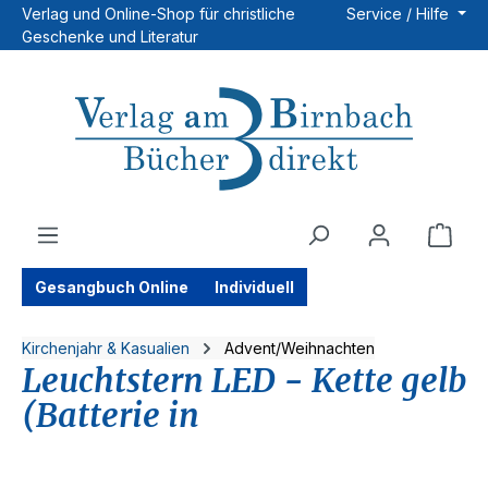
Verlag und Online-Shop für christliche
Service / Hilfe
Zum Hauptinhalt springen
Geschenke und Literatur
Ware
Gesangbuch Online
Individuell
Kirchenjahr & Kasualien
Advent/Weihnachten
Leuchtstern LED - Kette gelb
(Batterie in